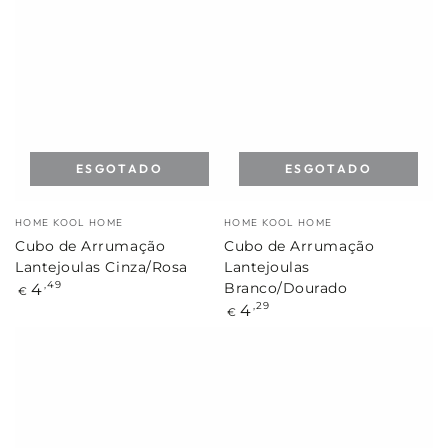
ESGOTADO
ESGOTADO
Marca:
Marca:
HOME KOOL HOME
HOME KOOL HOME
Cubo de Arrumação
Cubo de Arrumação
Lantejoulas Cinza/Rosa
Lantejoulas
Preço
4
,49
Branco/Dourado
€
regular
Preço
4
,29
€
regular