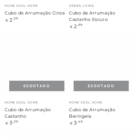
Marca:
Marca:
HOME KOOL HOME
URBAN LIVING
Cubo de Arrumação Cinza
Cubo de Arrumação
Preço
2
,59
Castanho Escuro
€
regular
Preço
2
,99
€
regular
ESGOTADO
ESGOTADO
Marca:
Marca:
HOME KOOL HOME
HOME KOOL HOME
Cubo de Arrumação
Cubo de Arrumação
Castanho
Beringela
Preço
Preço
3
3
,39
,49
€
€
regular
regular