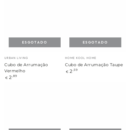
ESGOTADO
ESGOTADO
Marca:
Marca:
URBAN LIVING
HOME KOOL HOME
Cubo de Arrumação
Cubo de Arrumação Taupe
Preço
2
,59
Vermelho
€
regular
Preço
2
,89
€
regular