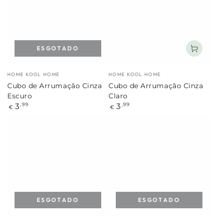
ESGOTADO
Marca:
Marca:
HOME KOOL HOME
HOME KOOL HOME
Cubo de Arrumação Cinza
Cubo de Arrumação Cinza
Escuro
Claro
Preço
Preço
3
3
,99
,99
€
€
regular
regular
ESGOTADO
ESGOTADO