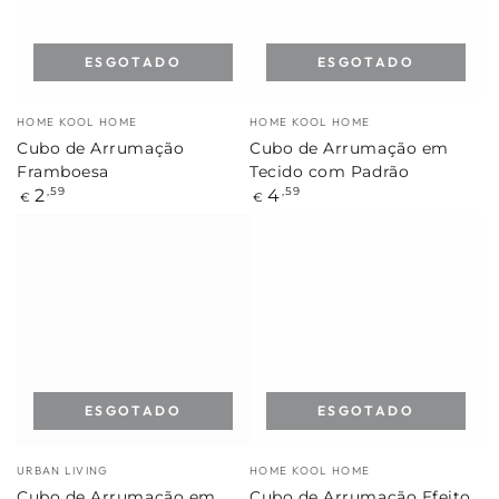
ESGOTADO
ESGOTADO
Marca:
Marca:
HOME KOOL HOME
HOME KOOL HOME
Cubo de Arrumação
Cubo de Arrumação em
Framboesa
Tecido com Padrão
Preço
Preço
2
4
,59
,59
€
€
regular
regular
ESGOTADO
ESGOTADO
Marca:
Marca:
URBAN LIVING
HOME KOOL HOME
Cubo de Arrumação em
Cubo de Arrumação Efeito