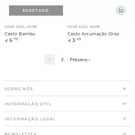
ESGOTADO
Marca:
Marca:
HOME KOOL HOME
HOME KOOL HOME
Cesto Bambu
Cesto Arrumação Orso
Preço
Preço
6
3
,79
,49
€
€
regular
regular
1
2
Próximo ›
SOBRE NÓS
INFORMAÇÃO ÚTIL
INFORMAÇÃO LEGAL
NEWSLETTER