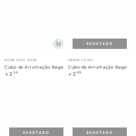
ESGOTADO
Marca:
Marca:
HOME KOOL HOME
URBAN LIVING
Cubo de Arrumação Bege
Cubo de Arrumação Bege
Preço
Preço
2
2
,59
,89
€
€
regular
regular
ESGOTADO
ESGOTADO