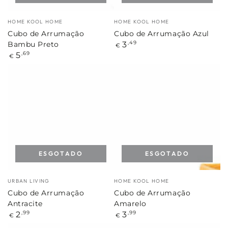
Marca:
Marca:
HOME KOOL HOME
HOME KOOL HOME
Cubo de Arrumação
Cubo de Arrumação Azul
Preço
3
,49
Bambu Preto
€
regular
Preço
5
,69
€
regular
ESGOTADO
ESGOTADO
Marca:
Marca:
URBAN LIVING
HOME KOOL HOME
Cubo de Arrumação
Cubo de Arrumação
Antracite
Amarelo
Preço
Preço
2
3
,99
,99
€
€
regular
regular