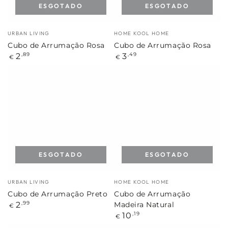
ESGOTADO
ESGOTADO
Marca:
Marca:
URBAN LIVING
HOME KOOL HOME
Cubo de Arrumação Rosa
Cubo de Arrumação Rosa
Preço
Preço
2
3
,89
,49
€
€
regular
regular
ESGOTADO
ESGOTADO
Marca:
Marca:
URBAN LIVING
HOME KOOL HOME
Cubo de Arrumação Preto
Cubo de Arrumação
Preço
2
,99
Madeira Natural
€
regular
Preço
10
,19
€
regular