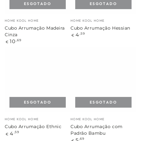
ESGOTADO
ESGOTADO
Marca:
Marca:
HOME KOOL HOME
HOME KOOL HOME
Cubo Arrumação Madeira
Cubo Arrumação Hessian
Preço
4
,59
Cinza
€
regular
Preço
10
,69
€
regular
ESGOTADO
ESGOTADO
Marca:
Marca:
HOME KOOL HOME
HOME KOOL HOME
Cubo Arrumação Ethnic
Cubo Arrumação com
Preço
4
,59
Padrão Bambu
€
regular
Preço
5
,69
€