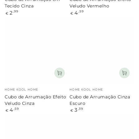
Tecido Cinza
Veludo Vermelho
Preço
Preço
2
4
,99
,59
€
€
regular
regular
Marca:
Marca:
HOME KOOL HOME
HOME KOOL HOME
Cubo de Arrumação Efeito
Cubo de Arrumação Cinza
Veludo Cinza
Escuro
Preço
Preço
4
3
,59
,39
€
€
regular
regular