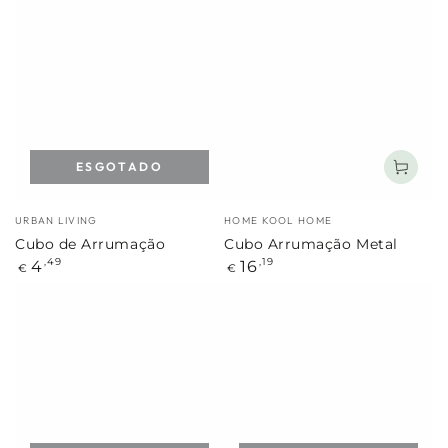
ESGOTADO
Marca:
Marca:
URBAN LIVING
HOME KOOL HOME
Cubo de Arrumação
Cubo Arrumação Metal
Preço
Preço
4
16
,49
,19
€
€
regular
regular