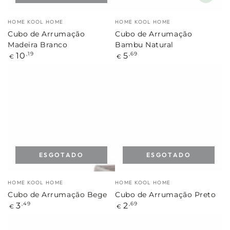
Marca:
Marca:
HOME KOOL HOME
HOME KOOL HOME
Cubo de Arrumação
Cubo de Arrumação
Madeira Branco
Bambu Natural
Preço
Preço
10
5
,19
,69
€
€
regular
regular
ESGOTADO
ESGOTADO
Marca:
Marca:
HOME KOOL HOME
HOME KOOL HOME
Cubo de Arrumação Bege
Cubo de Arrumação Preto
Preço
Preço
3
2
,49
,69
€
€
regular
regular