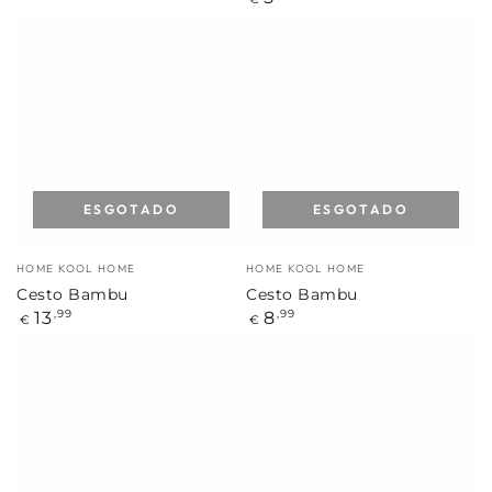
regular
ESGOTADO
ESGOTADO
Marca:
Marca:
HOME KOOL HOME
HOME KOOL HOME
Cesto Bambu
Cesto Bambu
Preço
Preço
13
8
,99
,99
€
€
regular
regular