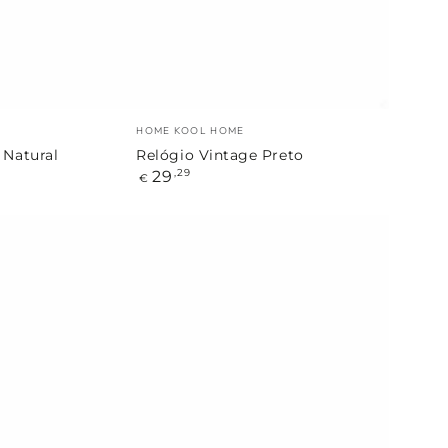
Marca:
HOME KOOL HOME
 Natural
Relógio Vintage Preto
Preço
29
,29
€
regular
Relógio
de
Parede
Redondo
Cobre/Branco
30,5
cm