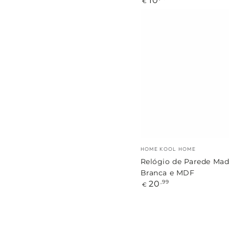
10
€
regular
Relógio
de
Parede
Madeira
Branca
e
MDF
Marca:
HOME KOOL HOME
Relógio de Parede Mad
Branca e MDF
Preço
20
,99
€
regular