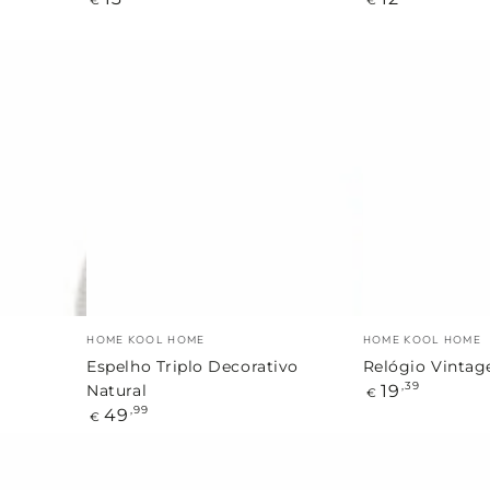
regular
regular
Espelho
Relógio
Triplo
Vintage
Decorativo
Natural
Marca:
Marca:
HOME KOOL HOME
HOME KOOL HOME
Espelho Triplo Decorativo
Relógio Vintag
Preço
19
,39
Natural
€
regular
Preço
49
,99
€
regular
Prateleira
Prateleira
de
de