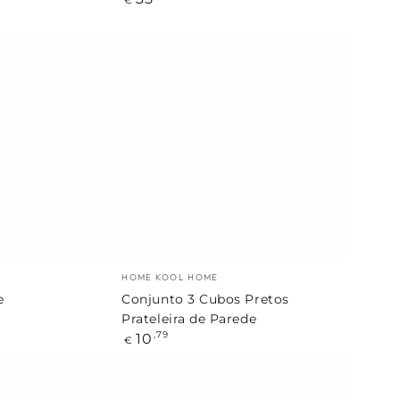
regular
Conjunto
3
Cubos
Pretos
Prateleira
de
Parede
Marca:
HOME KOOL HOME
e
Conjunto 3 Cubos Pretos
Prateleira de Parede
Preço
10
,79
€
regular
Prateleira
de