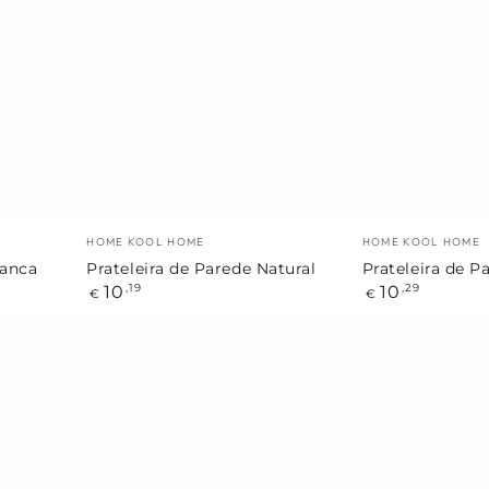
Parede
Parede
Natural
Cinza
Marca:
Marca:
HOME KOOL HOME
HOME KOOL HOME
ranca
Prateleira de Parede Natural
Prateleira de P
Preço
Preço
10
10
,19
,29
€
€
regular
regular
Prateleira
Prateleira
Bambu
de
com
Parede
3
2
Níveis
Níveis
Metal