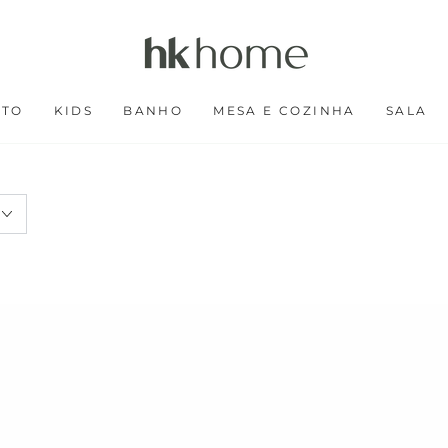
RTO
KIDS
BANHO
MESA E COZINHA
SALA
Relógio
Prateleira
de
Cubo
Parede
Natural
Verde
com