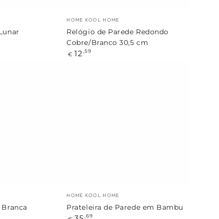
Marca:
HOME KOOL HOME
 Lunar
Relógio de Parede Redondo
Cobre/Branco 30,5 cm
Preço
12
,59
€
regular
Prateleira
de
Parede
em
Bambu
Marca:
HOME KOOL HOME
o Branca
Prateleira de Parede em Bambu
Preço
35
,69
€