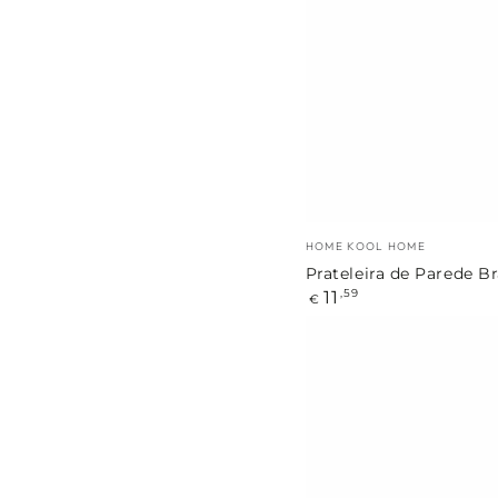
Parede
Branca
Marca:
HOME KOOL HOME
Prateleira de Parede B
Preço
11
,59
€
regular
Prateleira
de
Parede
Preta