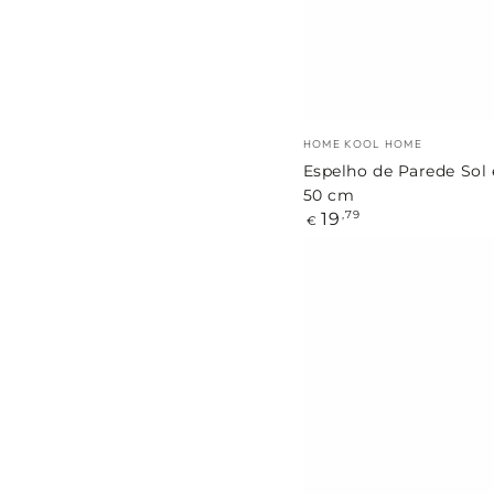
Vime
50
cm
Marca:
HOME KOOL HOME
Espelho de Parede Sol
50 cm
Preço
19
,79
€
regular
Espelho
Decorativo
com
Alça