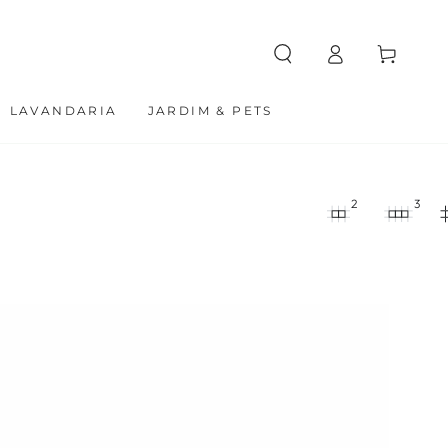
Entrar
Carrinho
LAVANDARIA
JARDIM & PETS
2
3
Relógio
Vintage
Preto