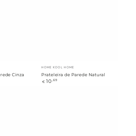
Parede
Natural
Marca:
HOME KOOL HOME
arede Cinza
Prateleira de Parede Natural
Preço
10
,69
€
regular
Prateleira
de
Parede
3
Níveis
Metal