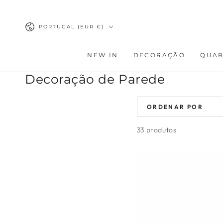
IR PARA O
CONTEÚDO
País/região
PORTUGAL (EUR €)
NEW IN
DECORAÇÃO
QUA
Coleção:
Decoração de Parede
ORDENAR POR
33 produtos
Espelho
de
Parede
Sol
em