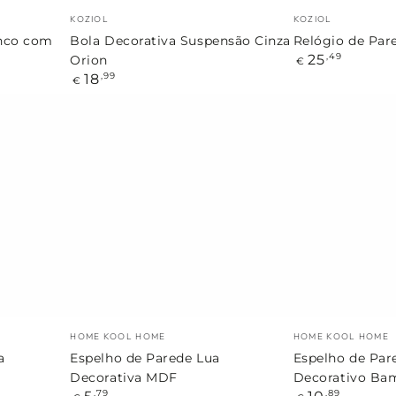
Marca:
Marca:
KOZIOL
KOZIOL
anco com
Bola Decorativa Suspensão Cinza
Relógio de Par
Preço
25
,49
Orion
€
regular
Preço
18
,99
€
regular
Espelho
Espelho
de
de
Parede
Parede
Lua
Coração
Decorativa
Decorativo
MDF
Bambu
Marca:
Marca:
HOME KOOL HOME
HOME KOOL HOME
a
Espelho de Parede Lua
Espelho de Par
Decorativa MDF
Decorativo Ba
Preço
Preço
,79
,89