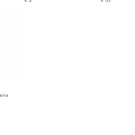
5
10
€
€
regular
regular
eira