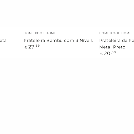
Preto
Marca:
Marca:
HOME KOOL HOME
HOME KOOL HOME
reta
Prateleira Bambu com 3 Níveis
Prateleira de P
Preço
27
,59
Metal Preto
€
regular
Preço
20
,39
€
regular
Bola
Relógio
Decorativa
de
Suspensão
Parede
Cinza
Preto
Orion