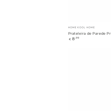
Marca:
HOME KOOL HOME
Prateleira de Parede P
Preço
8
,99
€
regular
Relógio
de
Parede
Branco
com
Cuco