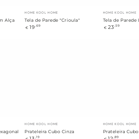
Marca:
Marca:
HOME KOOL HOME
HOME KOOL HOME
m Alça
Tela de Parede "Crioula"
Tela de Parede
Preço
Preço
19
23
,69
,59
€
€
regular
regular
Prateleira
Prateleira
Cubo
Cubo
Cinza
Branca
Marca:
Marca:
HOME KOOL HOME
HOME KOOL HOME
exagonal
Prateleira Cubo Cinza
Prateleira Cub
Preço
Preço
13
12
,19
,89
€
€