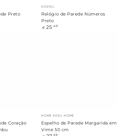
Marca:
KOZIOL
ede Preto
Relógio de Parede Números
Preto
Preço
25
,49
€
regular
Espelho
de
Parede
Margarida
em
Vime
50
cm
Marca:
HOME KOOL HOME
ede Coração
Espelho de Parede Margarida em
mbu
Vime 50 cm
Preço
,59