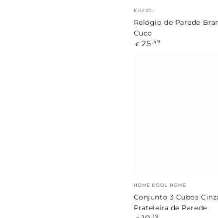
Marca:
KOZIOL
Relógio de Parede Br
Cuco
Preço
25
,49
€
regular
Conjunto
3
Cubos
Cinza
Prateleira
de
Parede
Marca:
HOME KOOL HOME
Conjunto 3 Cubos Cinz
Prateleira de Parede
Preço
,19