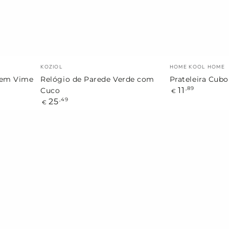
Cuco
Marca:
Marca:
KOZIOL
HOME KOOL HOME
 em Vime
Relógio de Parede Verde com
Prateleira Cubo
Preço
11
,89
Cuco
€
regular
Preço
25
,49
€
regular
Tela
Tela
de
de
Parede
Parede
"Crioula"
Lunar