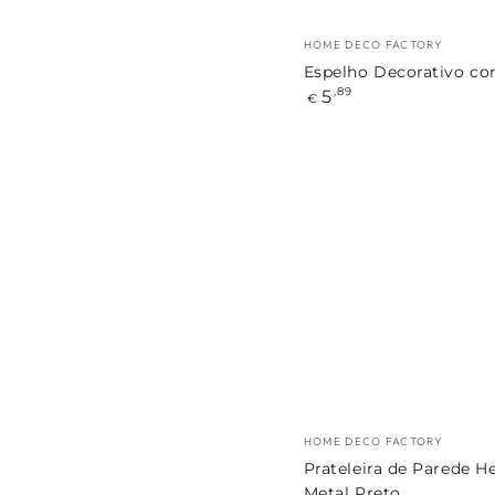
Marca:
HOME DECO FACTORY
Espelho Decorativo co
Preço
5
,89
€
regular
Prateleira
de
Parede
Hexagonal
Metal
Preto
Marca:
HOME DECO FACTORY
Prateleira de Parede H
Metal Preto