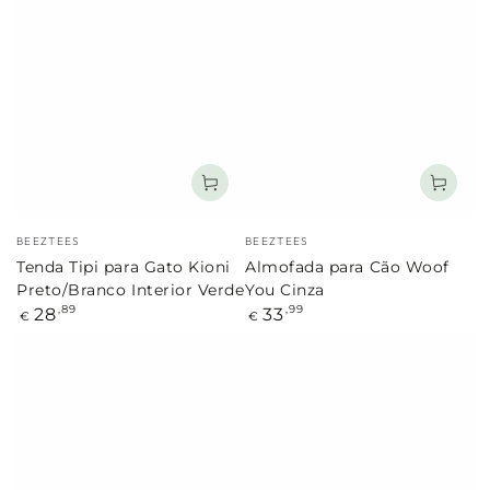
Marca:
Marca:
BEEZTEES
BEEZTEES
Tenda Tipi para Gato Kioni
Almofada para Cão Woof
Preto/Branco Interior Verde
You Cinza
Preço
Preço
28
33
,89
,99
€
€
regular
regular