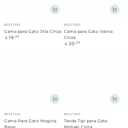
Marca:
Marca:
BEEZTEES
BEEZTEES
Cama para Gato Jilla Cinza
Cama para Gato Valina
Preço
19
,39
Cinza
€
regular
Preço
20
,29
€
regular
Marca:
Marca:
BEEZTEES
BEEZTEES
Cama Para Gato Mogina
Tenda Tipi para Gato
Bege
Mohaki Cinza