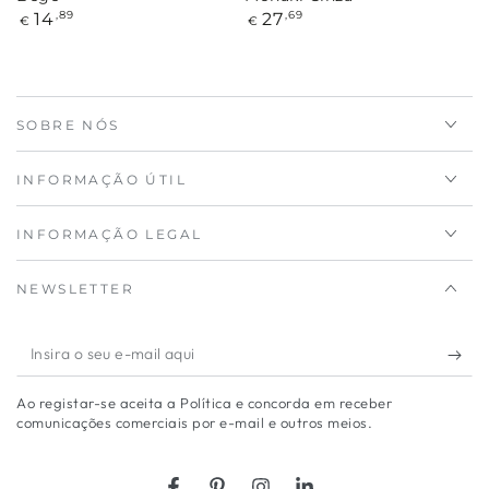
Preço
Preço
14
27
,89
,69
€
€
regular
regular
SOBRE NÓS
INFORMAÇÃO ÚTIL
INFORMAÇÃO LEGAL
NEWSLETTER
Insira
o
Ao registar-se aceita a Política e concorda em receber
seu
comunicações comerciais por e-mail e outros meios.
e-
mail