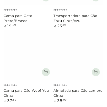
Marca:
Marca:
BEEZTEES
BEEZTEES
Cama para Gato
Transportadora para Cão
Preto/Branco
Zazu Cinza/Azul
Preço
Preço
19
25
,99
,19
€
€
regular
regular
Marca:
Marca:
BEEZTEES
BEEZTEES
Cama para Cão Woof You
Almofada para Cão Lumbro
Cinza
Cinza
Preço
Preço
37
38
,59
,99
€
€
regular
regular