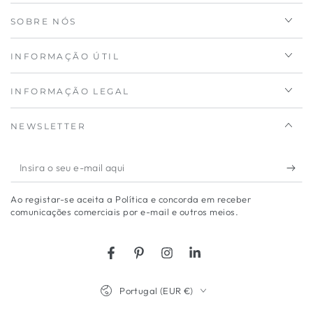
SOBRE NÓS
INFORMAÇÃO ÚTIL
INFORMAÇÃO LEGAL
NEWSLETTER
Insira
o
Ao registar-se aceita a Política e concorda em receber
seu
comunicações comerciais por e-mail e outros meios.
e-
mail
Facebook
Pinterest
Instagram
LinkedIn
aqui
País/região
Portugal (EUR €)