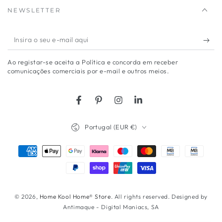
NEWSLETTER
Insira
o
Ao registar-se aceita a Política e concorda em receber
seu
comunicações comerciais por e-mail e outros meios.
e-
mail
Facebook
Pinterest
Instagram
LinkedIn
aqui
País/região
Portugal (EUR €)
Métodos
de
Pagamento
© 2026,
Home Kool Home® Store
. All rights reserved. Designed by
Antimaque - Digital Maniacs, SA