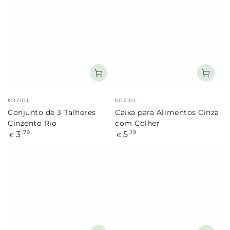
Marca:
Marca:
KOZIOL
KOZIOL
Conjunto de 3 Talheres
Caixa para Alimentos Cinza
Cinzento Rio
com Colher
Preço
Preço
3
5
,79
,19
€
€
regular
regular