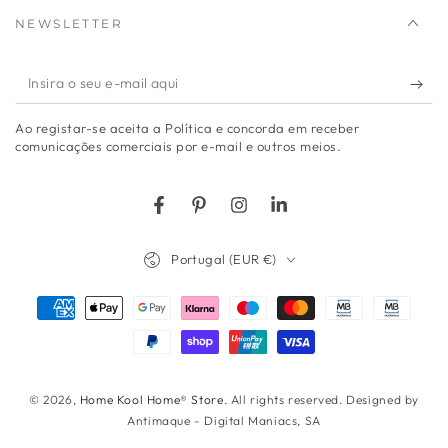
NEWSLETTER
Insira
o
Ao registar-se aceita a Política e concorda em receber
seu
comunicações comerciais por e-mail e outros meios.
e-
mail
Facebook
Pinterest
Instagram
LinkedIn
aqui
País/região
Portugal (EUR €)
Métodos
de
Pagamento
© 2026,
Home Kool Home® Store
. All rights reserved. Designed by
Antimaque - Digital Maniacs, SA