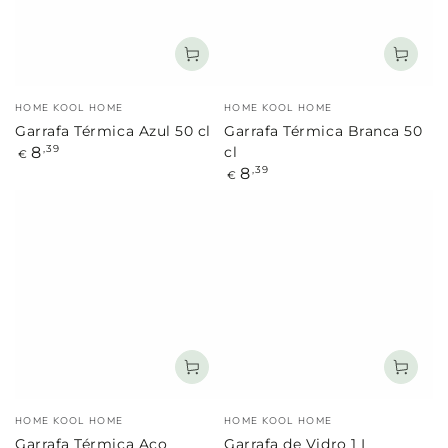
Marca:
Marca:
HOME KOOL HOME
HOME KOOL HOME
Garrafa Térmica Azul 50 cl
Garrafa Térmica Branca 50
Preço
8
,39
cl
€
regular
Preço
8
,39
€
regular
Marca:
Marca:
HOME KOOL HOME
HOME KOOL HOME
Garrafa Térmica Aço
Garrafa de Vidro 1 L