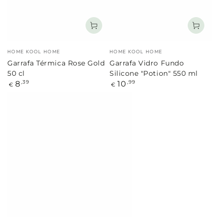
Marca:
Marca:
HOME KOOL HOME
HOME KOOL HOME
Garrafa Térmica Rose Gold
Garrafa Vidro Fundo
50 cl
Silicone "Potion" 550 ml
Preço
Preço
8
10
,39
,99
€
€
regular
regular