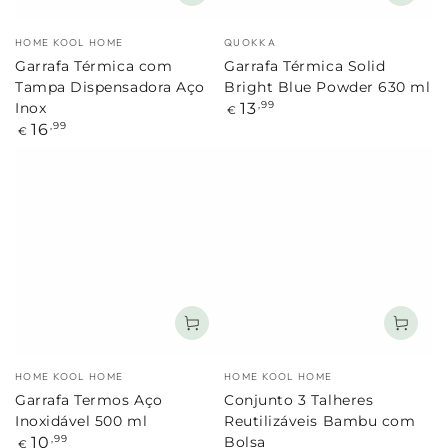
Marca:
Marca:
HOME KOOL HOME
QUOKKA
Garrafa Térmica com
Garrafa Térmica Solid
Tampa Dispensadora Aço
Bright Blue Powder 630 ml
Preço
13
,99
Inox
€
regular
Preço
16
,99
€
regular
Marca:
Marca:
HOME KOOL HOME
HOME KOOL HOME
Garrafa Termos Aço
Conjunto 3 Talheres
Inoxidável 500 ml
Reutilizáveis Bambu com
Preço
10
,99
Bolsa
€