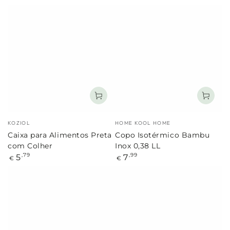
regular
Marca:
Marca:
KOZIOL
HOME KOOL HOME
Caixa para Alimentos Preta
Copo Isotérmico Bambu
com Colher
Inox 0,38 LL
Preço
Preço
5
7
,79
,99
€
€
regular
regular