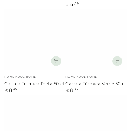
regular
Preço
4
,29
€
regular
Marca:
Marca:
HOME KOOL HOME
HOME KOOL HOME
Garrafa Térmica Preta 50 cl
Garrafa Térmica Verde 50 cl
Preço
Preço
8
8
,39
,39
€
€
regular
regular