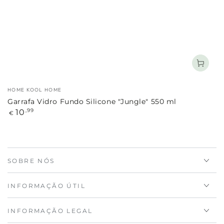
Marca:
HOME KOOL HOME
Garrafa Vidro Fundo Silicone "Jungle" 550 ml
Preço
10
,99
€
regular
SOBRE NÓS
INFORMAÇÃO ÚTIL
INFORMAÇÃO LEGAL