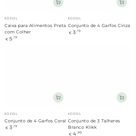
Marca:
Marca:
KOZIOL
KOZIOL
Caixa para Alimentos Preta
Conjunto de 4 Garfos Cinza
Preço
3
,19
com Colher
€
regular
Preço
5
,19
€
regular
Marca:
Marca:
KOZIOL
KOZIOL
Conjunto de 4 Garfos Coral
Conjunto de 3 Talheres
Preço
3
,19
Branco Klikk
€
regular
Preço
4
,99
€