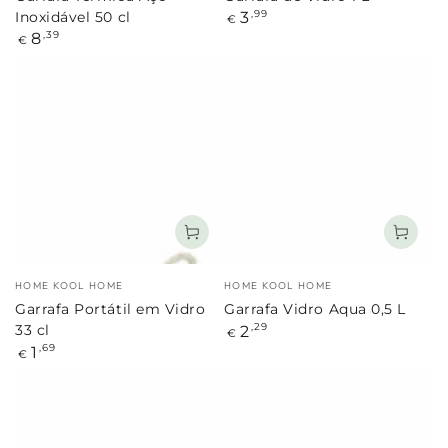
Preço
3
,99
Inoxidável 50 cl
€
regular
Preço
8
,39
€
regular
Marca:
Marca:
HOME KOOL HOME
HOME KOOL HOME
Garrafa Portátil em Vidro
Garrafa Vidro Aqua 0,5 L
Preço
2
,29
33 cl
€
regular
Preço
1
,69
€
regular