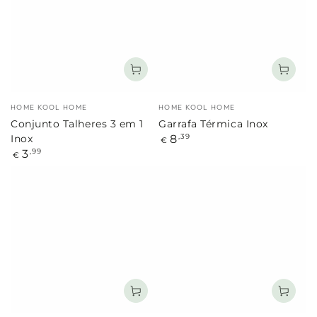
Marca:
Marca:
HOME KOOL HOME
HOME KOOL HOME
Conjunto Talheres 3 em 1
Garrafa Térmica Inox
Preço
8
,39
Inox
€
regular
Preço
3
,99
€
regular