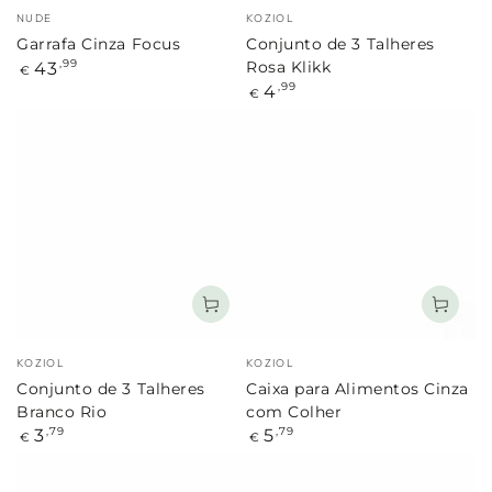
Marca:
Marca:
NUDE
KOZIOL
Garrafa Cinza Focus
Conjunto de 3 Talheres
Preço
43
,99
Rosa Klikk
€
regular
Preço
4
,99
€
regular
Marca:
Marca:
KOZIOL
KOZIOL
Conjunto de 3 Talheres
Caixa para Alimentos Cinza
Branco Rio
com Colher
Preço
Preço
3
5
,79
,79
€
€
regular
regular