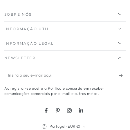
SOBRE NÓS
INFORMAÇÃO ÚTIL
INFORMAÇÃO LEGAL
NEWSLETTER
Insira
o
Ao registar-se aceita a Política e concorda em receber
seu
comunicações comerciais por e-mail e outros meios.
e-
mail
Facebook
Pinterest
Instagram
LinkedIn
aqui
País/região
Portugal (EUR €)