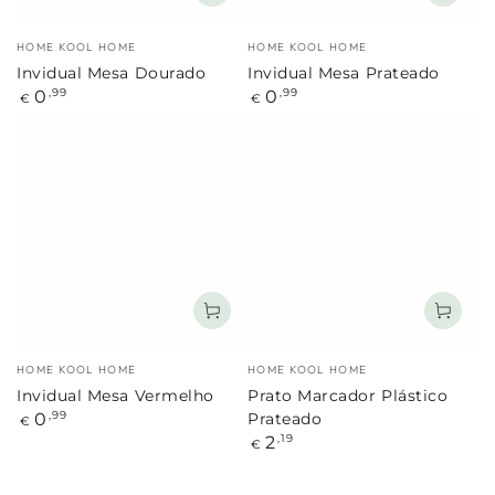
Marca:
Marca:
HOME KOOL HOME
HOME KOOL HOME
Invidual Mesa Dourado
Invidual Mesa Prateado
Preço
Preço
0
0
,99
,99
€
€
regular
regular
Marca:
Marca:
HOME KOOL HOME
HOME KOOL HOME
Invidual Mesa Vermelho
Prato Marcador Plástico
Preço
0
,99
Prateado
€
regular
Preço
2
,19
€
regular