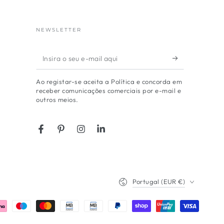
NEWSLETTER
Insira
o
Ao registar-se aceita a Política e concorda em
seu
receber comunicações comerciais por e-mail e
outros meios.
e-
mail
aqui
Facebook
Pinterest
Instagram
LinkedIn
País/região
Portugal (EUR €)