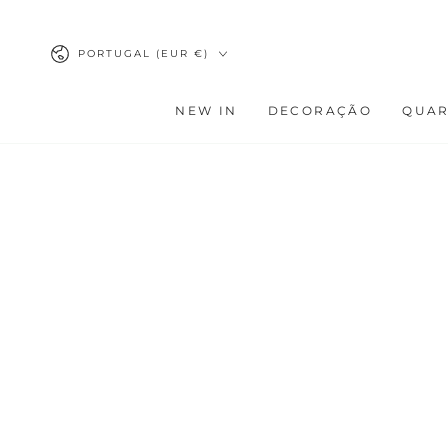
IR PARA O
CONTEÚDO
País/região
PORTUGAL (EUR €)
NEW IN
DECORAÇÃO
QUA
AVANÇAR PARA
INFORMAÇÕES DO
PRODUTO