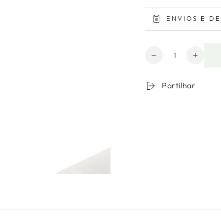
ENVIOS E D
Quantidade
Diminuir
Aumen
a
a
quantidade
quanti
Partilhar
para
de
Lençol
Lençol
Liso
Liso
1
1
Pessoa
Pesso
Algodão
Algod
Bio
Bio
Branco
Branc