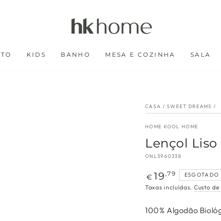
RTO
KIDS
BANHO
MESA E COZINHA
SALA
CASA
/
SWEET DREAMS
/
HOME KOOL HOME
Lençol Liso
ONL3960338
Preço
19
,79
ESGOTADO
€
regular
Taxas incluídas.
Custo de
100% Algodão Biológ