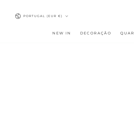
IR PARA O
CONTEÚDO
País/região
PORTUGAL (EUR €)
NEW IN
DECORAÇÃO
QUA
AVANÇAR PARA
INFORMAÇÕES DO
PRODUTO