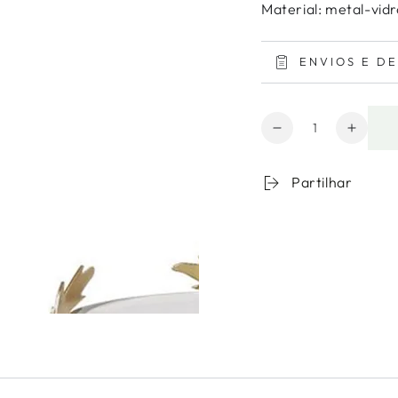
Material: metal-vidr
ENVIOS E D
Quantidade
Diminuir
Aumen
a
a
quantidade
quanti
Partilhar
para
de
Porta
Porta
Velas
Velas
Vidro
Vidro
Estrutura
Estrut
Metal
Metal
Dourada
Doura
Aloha
Aloha