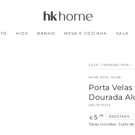
RTO
KIDS
BANHO
MESA E COZINHA
SALA
CASA
/
TRENDING NOW
/
HOME KOOL HOME
Porta Velas
Dourada Al
ONL3970475
Preço
5
,19
ESGOTADO
€
regular
Taxas incluídas.
Custo de