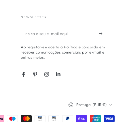
NEWSLETTER
Insira
o
Ao registar-se aceita a Política e concorda em
seu
receber comunicações comerciais por e-mail e
outros meios.
e-
mail
aqui
Facebook
Pinterest
Instagram
LinkedIn
País/região
Portugal (EUR €)