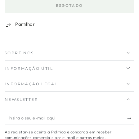
a
a
ESGOTADO
quantidade
quantidade
para
de
Almofada
Almofada
Partilhar
Banho
Banho
SOBRE NÓS
INFORMAÇÃO ÚTIL
INFORMAÇÃO LEGAL
NEWSLETTER
Insira
o
Ao registar-se aceita a Política e concorda em receber
seu
comunicações comerciais por e-mail e outros meios.