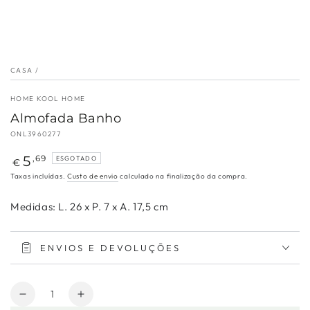
CASA
/
HOME KOOL HOME
Almofada Banho
ONL3960277
Preço
5
,69
ESGOTADO
€
regular
Taxas incluídas.
Custo de envio
calculado na finalização da compra.
Medidas: L. 26 x P. 7 x A. 17,5 cm
ENVIOS E DEVOLUÇÕES
Quantidade
Diminuir
Aumentar