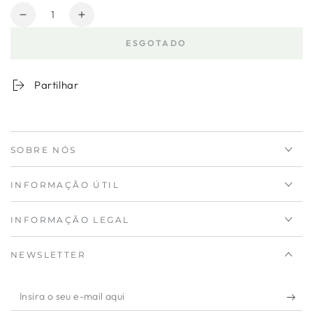
Quantidade
Diminuir
Aumentar
a
a
ESGOTADO
quantidade
quantidade
para
de
Tapete
Tapete
Partilhar
Redondo
Redondo
Juta
Juta
Natural
Natural
Cordou
Cordou
SOBRE NÓS
120
120
cm
cm
INFORMAÇÃO ÚTIL
INFORMAÇÃO LEGAL
NEWSLETTER
Insira