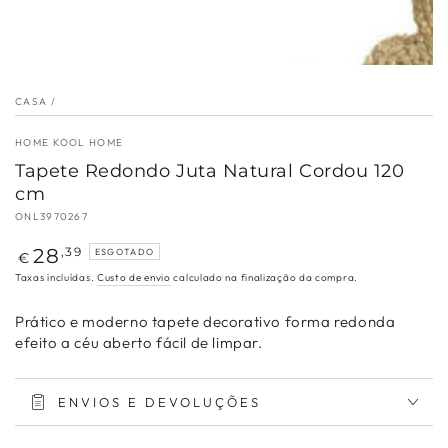
CASA
/
HOME KOOL HOME
Tapete Redondo Juta Natural Cordou 120
cm
ONL3970267
Preço
28
,39
ESGOTADO
€
regular
Taxas incluídas.
Custo de envio
calculado na finalização da compra.
Prático e moderno tapete decorativo forma redonda
efeito a céu aberto fácil de limpar.
ENVIOS E DEVOLUÇÕES