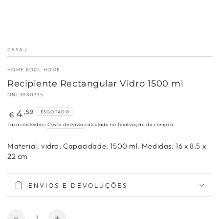
CASA
/
HOME KOOL HOME
Recipiente Rectangular Vidro 1500 ml
ONL3980335
Preço
4
,59
ESGOTADO
€
regular
Taxas incluídas.
Custo de envio
calculado na finalização da compra.
Material: vidro; Capacidade: 1500 ml. Medidas: 16 x 8,5 x
22 cm
ENVIOS E DEVOLUÇÕES
Quantidade