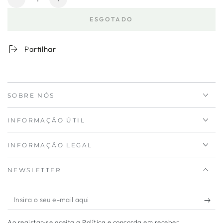
Diminuir
Aumentar
a
a
ESGOTADO
quantidade
quantidade
para
de
Recipiente
Recipiente
Partilhar
Rectangular
Rectangular
Vidro
Vidro
1500
1500
ml
ml
SOBRE NÓS
INFORMAÇÃO ÚTIL
INFORMAÇÃO LEGAL
NEWSLETTER
Insira
o
Ao registar-se aceita a Política e concorda em receber