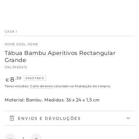
CASA
/
HOME KOOL HOME
Tábua Bambu Aperitivos Rectangular
Grande
ONL3980415
Preço
8
,39
ESGOTADO
€
regular
Taxas incluídas.
Custo de envio
calculado na finalização da compra.
Material: Bambu. Medidas: 36 x 24 x 1,5 cm
ENVIOS E DEVOLUÇÕES
Quantidade