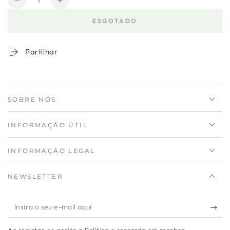
Diminuir
Aumentar
a
a
ESGOTADO
quantidade
quantidade
para
de
Tábua
Tábua
Partilhar
Bambu
Bambu
Aperitivos
Aperitivos
Rectangular
Rectangular
Grande
Grande
SOBRE NÓS
INFORMAÇÃO ÚTIL
INFORMAÇÃO LEGAL
NEWSLETTER
Insira
o