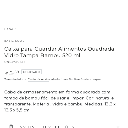
CASA
/
BASIC KOOL
Caixa para Guardar Alimentos Quadrada
Vidro Tampa Bambu 520 ml
ONL3980565
Preço
5
,59
ESGOTADO
€
regular
Taxas incluídas.
Custo de envio
calculado na finalização da compra.
Caixa de armazenamento em forma quadrada com
tampa de bambu fácil de usar e limpar. Cor: natural e
transparente. Material: vidro e bambu. Medidas: 13,3 x
13,3 x 5,5 cm
ENVIOS E DEVOLUÇÕES