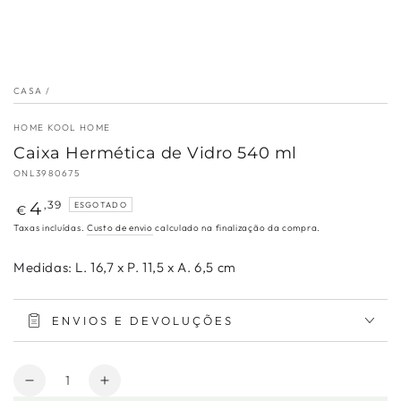
CASA
/
HOME KOOL HOME
Caixa Hermética de Vidro 540 ml
ONL3980675
Preço
4
,39
ESGOTADO
€
regular
Taxas incluídas.
Custo de envio
calculado na finalização da compra.
Medidas: L. 16,7 x P. 11,5 x A. 6,5 cm
ENVIOS E DEVOLUÇÕES
Quantidade
Diminuir
Aumentar