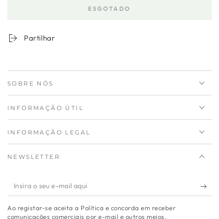
a
a
ESGOTADO
quantidade
quantidade
para
de
Caixa
Caixa
Partilhar
Hermética
Hermética
de
de
Vidro
Vidro
540
540
SOBRE NÓS
ml
ml
INFORMAÇÃO ÚTIL
INFORMAÇÃO LEGAL
NEWSLETTER
Insira
o
Ao registar-se aceita a Política e concorda em receber
seu
comunicações comerciais por e-mail e outros meios.