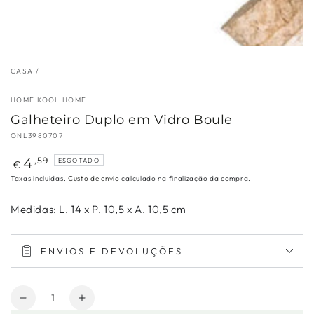
CASA
/
HOME KOOL HOME
Galheteiro Duplo em Vidro Boule
ONL3980707
Preço
4
,59
ESGOTADO
€
regular
Taxas incluídas.
Custo de envio
calculado na finalização da compra.
Medidas: L. 14 x P. 10,5 x A. 10,5 cm
ENVIOS E DEVOLUÇÕES
Quantidade
Diminuir
Aumentar