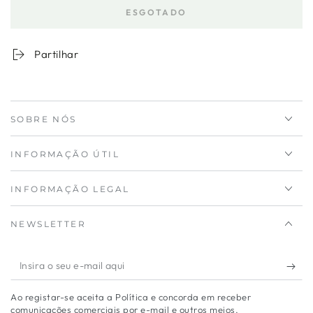
a
a
ESGOTADO
quantidade
quantidade
para
de
Galheteiro
Galheteiro
Partilhar
Duplo
Duplo
em
em
Vidro
Vidro
Boule
Boule
SOBRE NÓS
INFORMAÇÃO ÚTIL
INFORMAÇÃO LEGAL
NEWSLETTER
Insira
o
Ao registar-se aceita a Política e concorda em receber
seu
comunicações comerciais por e-mail e outros meios.