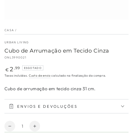
CASA
/
URBAN LIVING
Cubo de Arrumação em Tecido Cinza
ONL3990021
Preço
2
,99
ESGOTADO
€
regular
Taxas incluídas.
Custo de envio
calculado na finalização da compra.
Cubo de arrumação em tecido cinza 31 cm.
ENVIOS E DEVOLUÇÕES
Quantidade
Diminuir
Aumentar