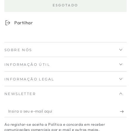
a
a
ESGOTADO
quantidade
quantidade
para
de
Cubo
Cubo
Partilhar
de
de
Arrumação
Arrumação
em
em
Tecido
Tecido
SOBRE NÓS
Cinza
Cinza
INFORMAÇÃO ÚTIL
INFORMAÇÃO LEGAL
NEWSLETTER
Insira
o
Ao registar-se aceita a Política e concorda em receber
seu
comunicações comerciais por e-mail e outros meios.