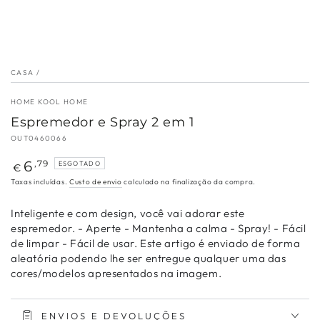
CASA
/
HOME KOOL HOME
Espremedor e Spray 2 em 1
OUT0460066
Preço
6
,79
ESGOTADO
€
regular
Taxas incluídas.
Custo de envio
calculado na finalização da compra.
Inteligente e com design, você vai adorar este
espremedor. - Aperte - Mantenha a calma - Spray! - Fácil
de limpar - Fácil de usar. Este artigo é enviado de forma
aleatória podendo lhe ser entregue qualquer uma das
cores/modelos apresentados na imagem.
ENVIOS E DEVOLUÇÕES