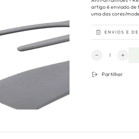
artigo é enviado de
uma das cores/mode
ENVIOS E D
Quantidade
Diminuir
Aumen
a
a
quantidade
quanti
Partilhar
para
de
Espátula
Espátu
de
de
Cozinha
Cozin
2
2
em
em
1
1