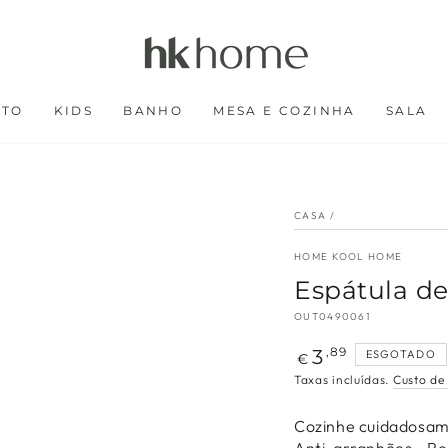
RTO
KIDS
BANHO
MESA E COZINHA
SALA
CASA
/
HOME KOOL HOME
Espátula de
OUT0490061
Preço
3
,89
ESGOTADO
€
regular
Taxas incluídas.
Custo de
Cozinhe cuidadosame
Anti-arranhões - Re