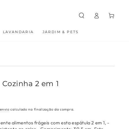
Carrinho
Entrar
LAVANDARIA
JARDIM & PETS
 Cozinha 2 em 1
 envio
calculado na finalização da compra.
nte alimentos frágeis com esta espátula 2 em 1, -
sistente ao calor - Comprimento: 30,5 cm. Este