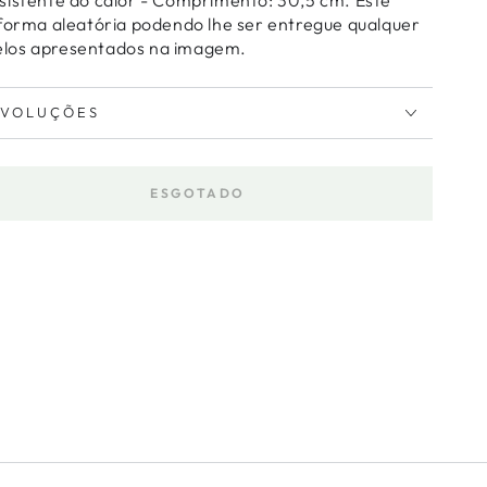
 forma aleatória podendo lhe ser entregue qualquer
los apresentados na imagem.
EVOLUÇÕES
ESGOTADO
tar
dade
la
ha