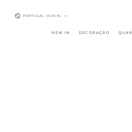
IR PARA O
CONTEÚDO
País/região
PORTUGAL (EUR €)
NEW IN
DECORAÇÃO
QUA
AVANÇAR PARA
INFORMAÇÕES DO
PRODUTO