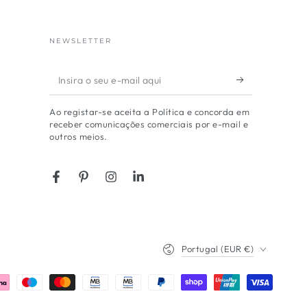
NEWSLETTER
Insira
o
Ao registar-se aceita a Política e concorda em
seu
receber comunicações comerciais por e-mail e
outros meios.
e-
mail
aqui
Facebook
Pinterest
Instagram
LinkedIn
País/região
Portugal (EUR €)