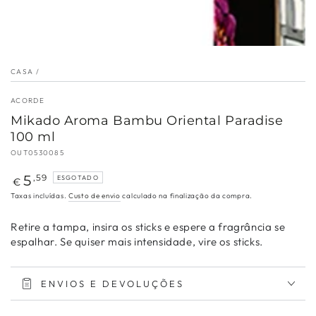
CASA
/
ACORDE
Mikado Aroma Bambu Oriental Paradise
100 ml
OUT0530085
Preço
5
,59
ESGOTADO
€
regular
Taxas incluídas.
Custo de envio
calculado na finalização da compra.
Retire a tampa, insira os sticks e espere a fragrância se
espalhar. Se quiser mais intensidade, vire os sticks.
ENVIOS E DEVOLUÇÕES