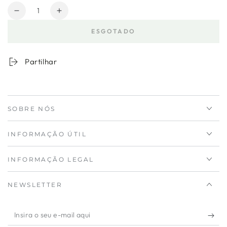
Quantidade
Diminuir
Aumentar
a
a
ESGOTADO
quantidade
quantidade
para
de
Mikado
Mikado
Partilhar
Aroma
Aroma
Bambu
Bambu
Oriental
Oriental
Paradise
Paradise
SOBRE NÓS
100
100
ml
ml
INFORMAÇÃO ÚTIL
INFORMAÇÃO LEGAL
NEWSLETTER
Insira