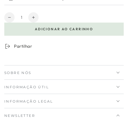
Quantidade
Diminuir
Aumentar
a
a
ADICIONAR AO CARRINHO
quantidade
quantidade
para
de
Abre-
Abre-
Partilhar
Latas
Latas
Borboleta
Borboleta
SOBRE NÓS
INFORMAÇÃO ÚTIL
INFORMAÇÃO LEGAL
NEWSLETTER