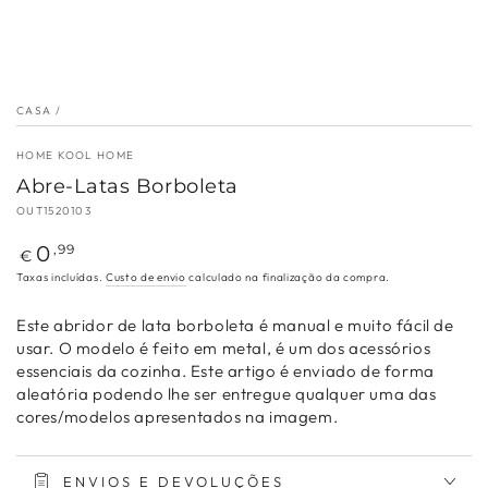
CASA
/
HOME KOOL HOME
Abre-Latas Borboleta
OUT1520103
Preço
0
,99
€
regular
Taxas incluídas.
Custo de envio
calculado na finalização da compra.
Este abridor de lata borboleta é manual e muito fácil de
usar. O modelo é feito em metal, é um dos acessórios
essenciais da cozinha. Este artigo é enviado de forma
aleatória podendo lhe ser entregue qualquer uma das
cores/modelos apresentados na imagem.
ENVIOS E DEVOLUÇÕES