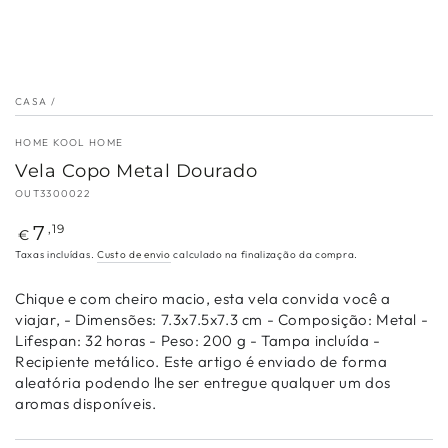
CASA
/
HOME KOOL HOME
Vela Copo Metal Dourado
OUT3300022
Preço
7
,19
€
regular
Taxas incluídas.
Custo de envio
calculado na finalização da compra.
Chique e com cheiro macio, esta vela convida você a
viajar, - Dimensões: 7.3x7.5x7.3 cm - Composição: Metal -
Lifespan: 32 horas - Peso: 200 g - Tampa incluída -
Recipiente metálico. Este artigo é enviado de forma
aleatória podendo lhe ser entregue qualquer um dos
aromas disponíveis.