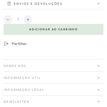
ENVIOS E DEVOLUÇÕES
Quantidade
Diminuir
Aumentar
a
a
ADICIONAR AO CARRINHO
quantidade
quantidade
para
de
Vela
Vela
Partilhar
Copo
Copo
Metal
Metal
Dourado
Dourado
SOBRE NÓS
INFORMAÇÃO ÚTIL
INFORMAÇÃO LEGAL
NEWSLETTER