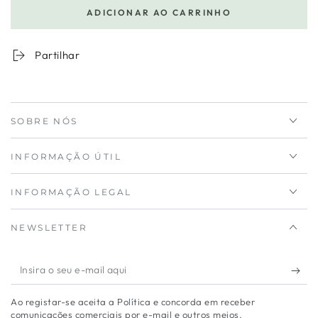
a
a
ADICIONAR AO CARRINHO
quantidade
quantidade
para
de
Vaso
Vaso
Partilhar
Havana
Havana
Waves
Waves
30
30
cm
cm
SOBRE NÓS
Linho
Linho
INFORMAÇÃO ÚTIL
INFORMAÇÃO LEGAL
NEWSLETTER
Insira
o
Ao registar-se aceita a Política e concorda em receber
seu
comunicações comerciais por e-mail e outros meios.