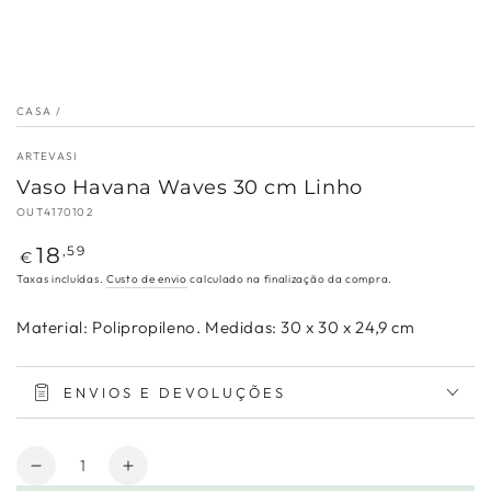
CASA
/
ARTEVASI
Vaso Havana Waves 30 cm Linho
OUT4170102
Preço
18
,59
€
regular
Taxas incluídas.
Custo de envio
calculado na finalização da compra.
Material: Polipropileno. Medidas: 30 x 30 x 24,9 cm
ENVIOS E DEVOLUÇÕES
Quantidade
Diminuir
Aumentar