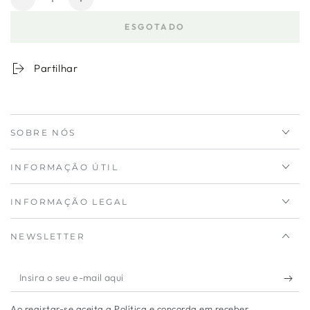
Diminuir
Aumentar
a
a
ESGOTADO
quantidade
quantidade
para
de
Copo
Copo
Partilhar
Vidro
Vidro
Ruta
Ruta
72
72
cl
cl
SOBRE NÓS
INFORMAÇÃO ÚTIL
INFORMAÇÃO LEGAL
NEWSLETTER
Insira
o
Ao registar-se aceita a Política e concorda em receber