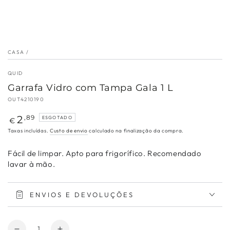
CASA
/
QUID
Garrafa Vidro com Tampa Gala 1 L
OUT4210190
Preço
2
,89
ESGOTADO
€
regular
Taxas incluídas.
Custo de envio
calculado na finalização da compra.
Fácil de limpar. Apto para frigorífico. Recomendado
lavar à mão.
ENVIOS E DEVOLUÇÕES
Quantidade