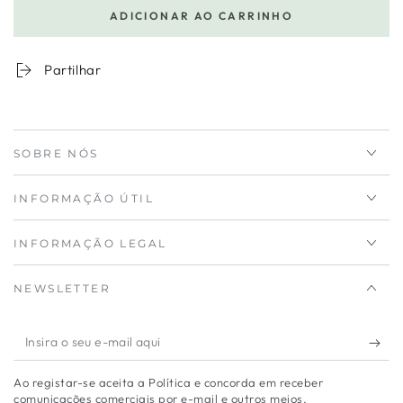
a
a
ADICIONAR AO CARRINHO
quantidade
quantidade
para
de
Sapateira
Sapateira
Partilhar
Cinza
Cinza
com
com
Banco
Banco
SOBRE NÓS
INFORMAÇÃO ÚTIL
INFORMAÇÃO LEGAL
NEWSLETTER
Insira
o
Ao registar-se aceita a Política e concorda em receber
seu
comunicações comerciais por e-mail e outros meios.