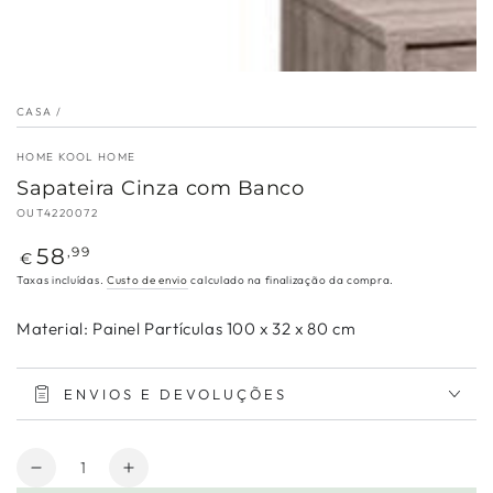
CASA
/
HOME KOOL HOME
Sapateira Cinza com Banco
OUT4220072
Preço
58
,99
€
regular
Taxas incluídas.
Custo de envio
calculado na finalização da compra.
Material: Painel Partículas 100 x 32 x 80 cm
ENVIOS E DEVOLUÇÕES
Quantidade
Diminuir
Aumentar