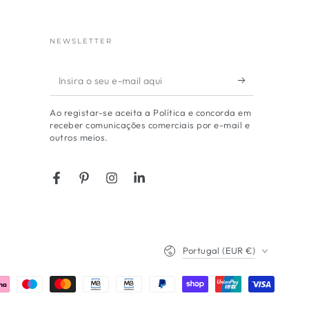
NEWSLETTER
Insira
o
Ao registar-se aceita a Política e concorda em
seu
receber comunicações comerciais por e-mail e
outros meios.
e-
mail
aqui
Facebook
Pinterest
Instagram
LinkedIn
País/região
Portugal (EUR €)