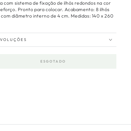
ra com sistema de fixação de ilhós redondos na cor
reforço. Pronto para colocar. Acabamento: 8 ilhós
com diâmetro interno de 4 cm. Medidas: 140 x 260
EVOLUÇÕES
ESGOTADO
tar
dade
a
ibra
u
to