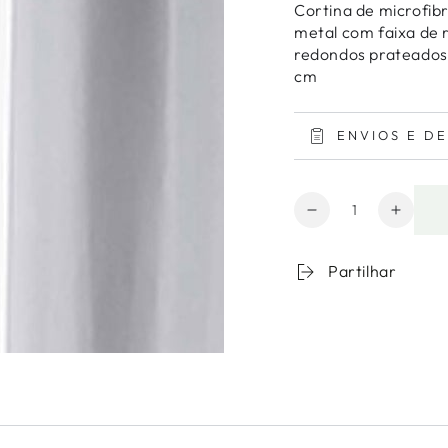
Cortina de microfib
metal com faixa de 
redondos prateados 
cm
ENVIOS E D
Quantidade
Diminuir
Aumen
a
a
quantidade
quanti
Partilhar
para
de
Cortina
Cortin
com
com
Ilhós
Ilhós
Microfibra
Microf
Lisa
Lisa
Absolu
Absol
Cinzento
Cinzen