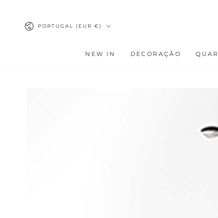
IR PARA O
CONTEÚDO
País/região
PORTUGAL (EUR €)
NEW IN
DECORAÇÃO
QUA
AVANÇAR PARA
INFORMAÇÕES DO
PRODUTO