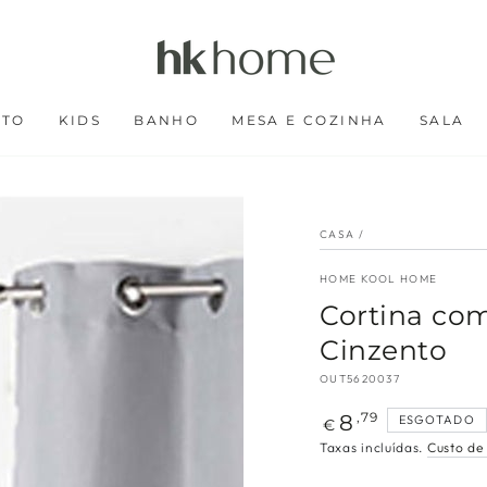
RTO
KIDS
BANHO
MESA E COZINHA
SALA
CASA
/
HOME KOOL HOME
Cortina com
Cinzento
OUT5620037
Preço
8
,79
ESGOTADO
€
regular
Taxas incluídas.
Custo de